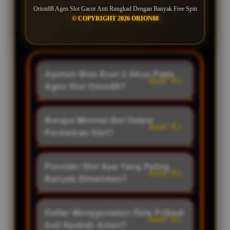
Orion88 Agen Slot Gacor Anti Rungkad Dengan Banyak Free Spin
FAQ ORION88
© COPYRIGHT 2026 ORION88
Apakah Bisa Buat 2 Akun Pada
Agen Slot Orion88?
Bisa kak, manajemen Orion
memberikan kemudahan bagi
Berapa Minimal Bet Dalam
para member yang ingin
Permainan Slot?
membuat lebih dari 1 akun slot.
Hanya 100 perak saja kak, jadi
dengan deposit 10 ribu Rupiah, kk
Provider Slot Apa Yang Paling
bisa spin sebanyak 100x dan
Banyak Dimainkan?
kemungkinan tuk dapat scatter,
Untuk sekarang ini, Slot
maxwin dan jackpot slot sangat
Pragmatic masih menjadi yang
Daftar Menggunakan Data Pribadi
besar persentasenya.
paling digandrungi oleh member
Asli Apakah Aman?