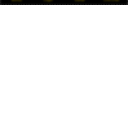
Lu pada maen di mana sih, gw sering maen di PG Soft
Slot mayan sering juga dapet free spin, coba ikutin gw di
slot PG dah lu tes mainin.