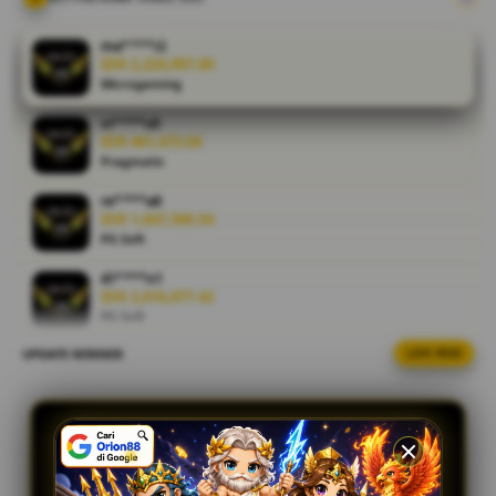
memilih agen
slot gacor
ma****i2
yang tepat
IDR 2,224,997.00
seperti
Microgaming
Orion88 akan
vi****o5
memperbesar
IDR 461,473.04
peluang anda
Pragmatic
untuk
menang
re****a8
IDR 1,647,500.54
maxwin.
PG Soft
V
di****n1
IDR 2,016,077.42
i
PG Soft
e
w
UPDATE WINNER
LIVE FEED
sa****a6
l
IDR 1,522,106.14
i
Evolution
c
at****r5
e
IDR 1,320,597.70
n
Evolution
s