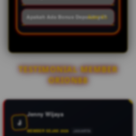
Orion88, namun balik lagi, semua
Orion88 berani jamin 100% aman
tergantung hoki kak.
dan pasti dirahasiakan data diri
Apakah Ada Bonus Depositnya?
para member kepada pihak
Orion88 sangat peduli kepada
ketiga. Harus data asli kak, kalo
para membernya, oleh sebab itu
tidak gimana kami bisa kirimkan
kami memberikan 2x lipat dari
uang kemenangan ke rekening
nominal deposit kamu ^^.
bank atau e-wallet kk.
TESTIMONIAL MEMBER
ORION88
Jenny Wijaya
J
MEMBER SEJAK 2026
JAKARTA